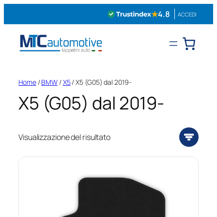
Vai
★
4.8
ACCEDI
al
contenuto
Home
/
BMW
/
X5
/ X5 (G05) dal 2019-
X5 (G05) dal 2019-
Visualizzazione del risultato