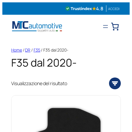
Vai
★
4.8
ACCEDI
al
contenuto
Home
/
DR
/
F35
/ F35 dal 2020-
F35 dal 2020-
Visualizzazione del risultato