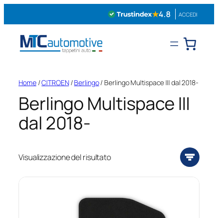
Vai
★
4.8
ACCEDI
al
contenuto
Home
/
CITROEN
/
Berlingo
/ Berlingo Multispace III dal 2018-
Berlingo Multispace III
dal 2018-
Visualizzazione del risultato