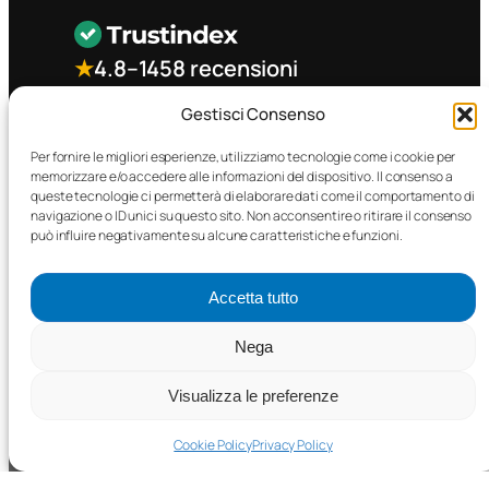
★
4.8
–
1458 recensioni
Gestisci Consenso
CONTATTO RAPIDO
Per fornire le migliori esperienze, utilizziamo tecnologie come i cookie per
memorizzare e/o accedere alle informazioni del dispositivo. Il consenso a
queste tecnologie ci permetterà di elaborare dati come il comportamento di
Facebook
navigazione o ID unici su questo sito. Non acconsentire o ritirare il consenso
può influire negativamente su alcune caratteristiche e funzioni.
Accetta tutto
Nega
©2025 MTC Automotive s.r.l. . Tutti i diritti riservati. – P.I.
02571850698
Visualizza le preferenze
PRIVACY POLICY
•
COOKIE POLICY
Cookie Policy
Privacy Policy