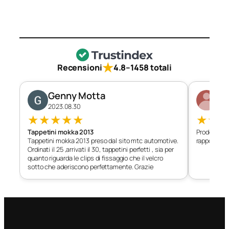
★
Recensioni
4.8
–
1458 totali
Genny Motta
Di
2023.08.30
202
★
★
★
★
★
★
★
Tappetini mokka 2013
Prodotto c
Tappetini mokka 2013 preso dal sito mtc automotive.
rapporto qu
Ordinati il 25 ,arrivati il 30, tappetini perfetti , sia per
quanto riguarda le clips di fissaggio che il velcro
sotto che aderiscono perfettamente. Grazie