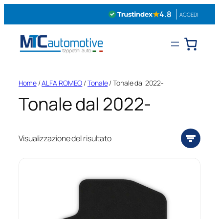
Vai
★
4.8
ACCEDI
al
contenuto
Home
/
ALFA ROMEO
/
Tonale
/ Tonale dal 2022-
Tonale dal 2022-
Visualizzazione del risultato