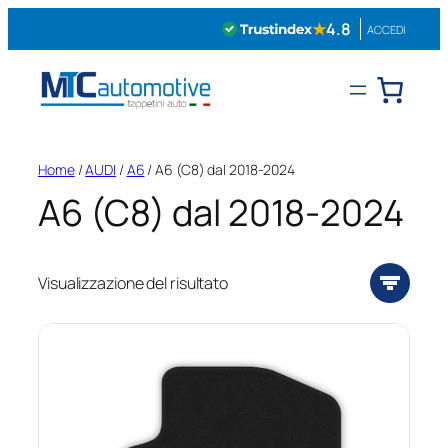
Vai
★
4.8
ACCEDI
al
contenuto
Home
/
AUDI
/
A6
/ A6 (C8) dal 2018-2024
A6 (C8) dal 2018-2024
Visualizzazione del risultato