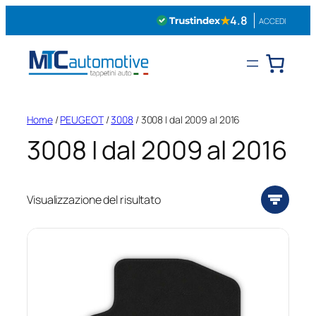
Vai
★
4.8
ACCEDI
al
contenuto
Home
/
PEUGEOT
/
3008
/ 3008 I dal 2009 al 2016
3008 I dal 2009 al 2016
Visualizzazione del risultato