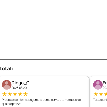
totali
Diego_C
F
2023.08.29
20
★
★
★
★
★
★
★
Prodotto conforme, sagomato come serve, ottimo rapporto
Tutto conf
qualità/prezzo