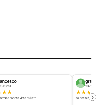
rancesco
graziano
23.08.29
2023.08.26
★
★
★
★
★
★
★
★
❯
orme a quanto visto sul sito.
ok per la mia vettura