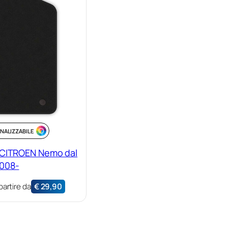
NALIZZABILE
 CITROEN Nemo dal
008-
partire da
€
29,90