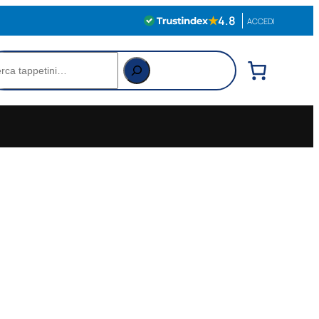
★
4.8
ACCEDI
rca