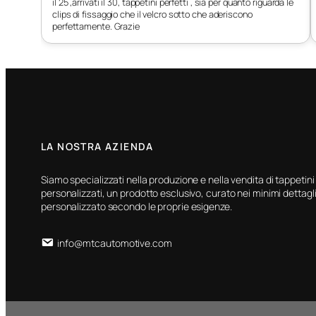
il 25 ,arrivati il 30, tappetini perfetti , sia per quanto riguarda le
C4 Picasso 7 posti
clips di fissaggio che il velcro sotto che aderiscono
dal 2013-
perfettamente. Grazie
C4 X dal 2022-
C4 X Hybrid dal
2024-
E-C4 X Electric dal
2022-
LA NOSTRA AZIENDA
Siamo specializzati nella produzione e nella vendita di tappetini
personalizzati, un prodotto esclusivo, curato nei minimi dettagli
personalizzato secondo le proprie esigenze.
info@mtcautomotive.com