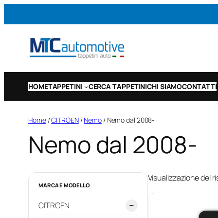
Vai
al
contenuto
HOME
TAPPETINI
CERCA TAPPETINI
CHI SIAMO
CONTATTI
Home
/
CITROEN
/
Nemo
/ Nemo dal 2008-
Nemo dal 2008-
Visualizzazione del ri
MARCA E MODELLO
CITROEN
−