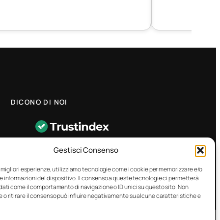
DICONO DI NOI
★
4.8
–
1458 recensioni
Gestisci Consenso
CONTATTO RAPIDO
e migliori esperienze, utilizziamo tecnologie come i cookie per memorizzare e/o
e informazioni del dispositivo. Il consenso a queste tecnologie ci permetterà
 dati come il comportamento di navigazione o ID unici su questo sito. Non
 o ritirare il consenso può influire negativamente su alcune caratteristiche e