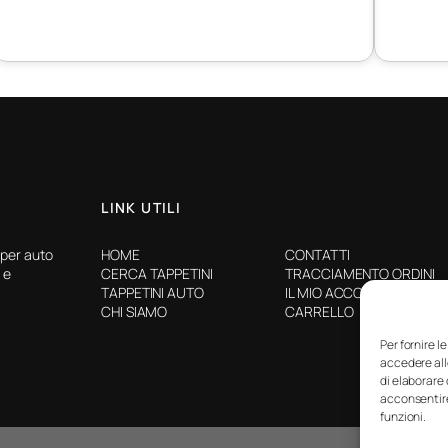
LINK UTILI
 per auto
HOME
CONTATTI
 e
CERCA TAPPETINI
TRACCIAMENTO ORDINI
TAPPETINI AUTO
IL MIO ACCOUNT
CHI SIAMO
CARRELLO
Per fornire l
accedere all
di elaborare
acconsentire
funzioni.