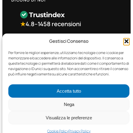
★
4.8
–
1458 recensioni
CONTATTO RAPIDO
Gestisci Consenso
Per fornire le migliori esperienze, utilizziamo tecnologie come i cookie per
memorizzare e/o accedere alle informazioni del dispositivo. Il consenso a
Facebook
queste tecnologie ci permetterà di elaborare dati come il comportamento di
navigazione o ID unici su questo sito. Non acconsentire o ritirare il consenso
può influire negativamente su alcune caratteristiche e funzioni.
Accetta tutto
©2025 MTC Automotive s.r.l. . Tutti i diritti riservati. – P.I.
Nega
02571850698
Visualizza le preferenze
PRIVACY POLICY
•
COOKIE POLICY
Cookie Policy
Privacy Policy