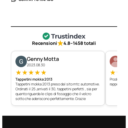
★
Recensioni
4.8
–
1458 totali
Genny Motta
Di
2023.08.30
202
★
★
★
★
★
★
★
Tappetini mokka 2013
Prodotto c
Tappetini mokka 2013 preso dal sito mtc automotive.
rapporto qu
Ordinati il 25 ,arrivati il 30, tappetini perfetti , sia per
quanto riguarda le clips di fissaggio che il velcro
sotto che aderiscono perfettamente. Grazie