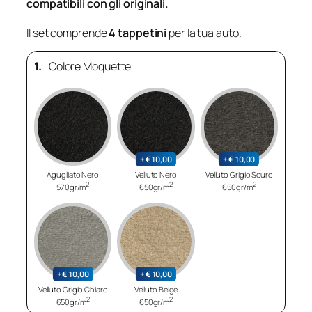
compatibili con gli originali.
Il set comprende
4 tappetini
per la tua auto.
1.
Colore Moquette
+
€
10,00
+
€
10,00
Agugliato Nero
Velluto Nero
Velluto Grigio Scuro
2
2
2
570gr/m
650gr/m
650gr/m
+
€
10,00
+
€
10,00
Velluto Grigio Chiaro
Velluto Beige
2
2
650gr/m
650gr/m