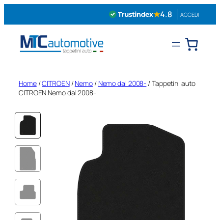
Vai
★
4.8
ACCEDI
al
contenuto
Home
/
CITROEN
/
Nemo
/
Nemo dal 2008-
/ Tappetini auto
CITROEN Nemo dal 2008-