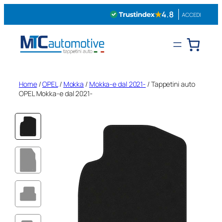
Vai
★
4.8
ACCEDI
al
contenuto
Home
/
OPEL
/
Mokka
/
Mokka-e dal 2021-
/ Tappetini auto
OPEL Mokka-e dal 2021-