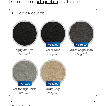
Il set comprende
4 tappetini
per la tua auto.
1.
Colore Moquette
+
€
10,00
+
€
10,00
Agugliato Nero
Velluto Nero
Velluto Grigio Scuro
2
2
2
570gr/m
650gr/m
650gr/m
+
€
10,00
+
€
10,00
Velluto Grigio Chiaro
Velluto Beige
2
2
650gr/m
650gr/m