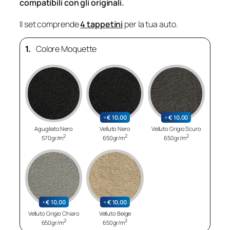
compatibili con gli originali.
Il set comprende
4 tappetini
per la tua auto.
1.
Colore Moquette
+
€
10,00
+
€
10,00
Agugliato Nero
Velluto Nero
Velluto Grigio Scuro
2
2
2
570gr/m
650gr/m
650gr/m
+
€
10,00
+
€
10,00
Velluto Grigio Chiaro
Velluto Beige
2
2
650gr/m
650gr/m