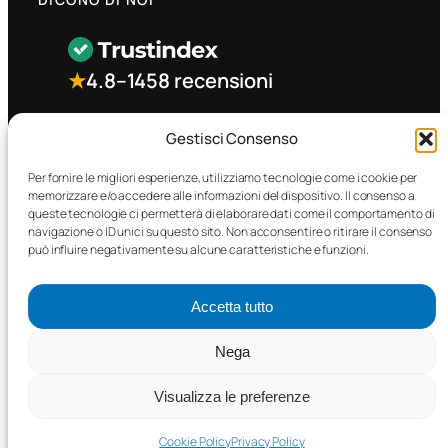
★
4.8
–
1458 recensioni
CONTATTO RAPIDO
Gestisci Consenso
Per fornire le migliori esperienze, utilizziamo tecnologie come i cookie per
memorizzare e/o accedere alle informazioni del dispositivo. Il consenso a
Facebook
queste tecnologie ci permetterà di elaborare dati come il comportamento di
navigazione o ID unici su questo sito. Non acconsentire o ritirare il consenso
può influire negativamente su alcune caratteristiche e funzioni.
Accetta tutto
©2025 MTC Automotive s.r.l. . Tutti i diritti riservati. – P.I.
Nega
02571850698
Visualizza le preferenze
PRIVACY POLICY
•
COOKIE POLICY
Cookie Policy
Privacy Policy