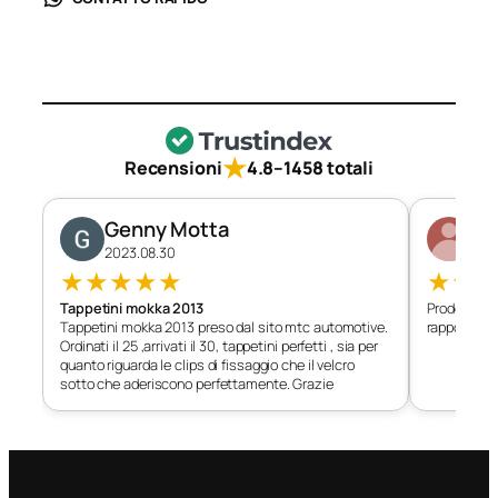
★
Recensioni
4.8
–
1458 totali
Genny Motta
Di
2023.08.30
202
★
★
★
★
★
★
★
Tappetini mokka 2013
Prodotto c
Tappetini mokka 2013 preso dal sito mtc automotive.
rapporto qu
Ordinati il 25 ,arrivati il 30, tappetini perfetti , sia per
quanto riguarda le clips di fissaggio che il velcro
sotto che aderiscono perfettamente. Grazie