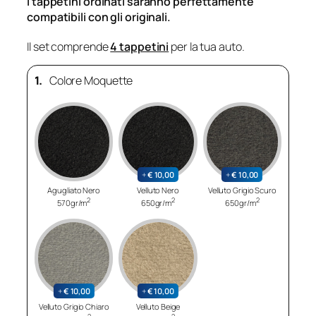
I tappetini ordinati saranno perfettamente
compatibili con gli originali.
Il set comprende
4 tappetini
per la tua auto.
1.
Colore Moquette
+
€
10,00
+
€
10,00
Agugliato Nero
Velluto Nero
Velluto Grigio Scuro
2
2
2
570gr/m
650gr/m
650gr/m
+
€
10,00
+
€
10,00
Velluto Grigio Chiaro
Velluto Beige