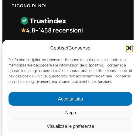
DICONO DI NOI
★
4.8
–
1458 recensioni
CONTATTO RAPIDO
Gestisci Consenso
Per fornire le migliori esperienze, utilizziamo tecnologie come i cookie per
memorizzare e/o accedere alle informazioni del dispositivo. Il consenso a
Facebook
queste tecnologie ci permetterà di elaborare dati come il comportamento di
navigazione o ID unici su questo sito. Non acconsentire o ritirare il consenso
può influire negativamente su alcune caratteristiche e funzioni.
Accetta tutto
©2025 MTC Automotive s.r.l. . Tutti i diritti riservati. – P.I.
Nega
02571850698
Visualizza le preferenze
PRIVACY POLICY
•
COOKIE POLICY