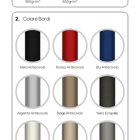
2
2
650gr/m
650gr/m
2.
Colore Bordi
Nero Antiscivolo
Rosso Antiscivolo
Blu Antiscivolo
Argento Antiscivolo
Beige Antiscivolo
Nero Ecopelle