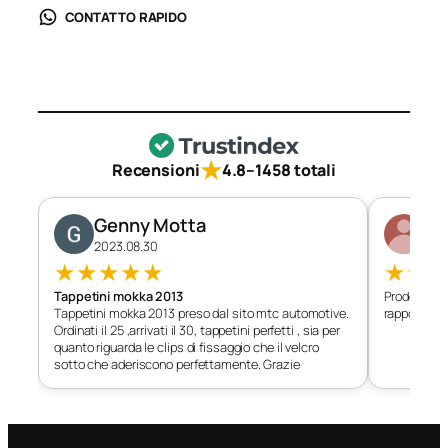
CONTATTO RAPIDO
★
Recensioni
4.8
–
1458 totali
Genny Motta
Di
2023.08.30
202
★
★
★
★
★
★
★
Tappetini mokka 2013
Prodotto c
Tappetini mokka 2013 preso dal sito mtc automotive.
rapporto qu
Ordinati il 25 ,arrivati il 30, tappetini perfetti , sia per
quanto riguarda le clips di fissaggio che il velcro
sotto che aderiscono perfettamente. Grazie