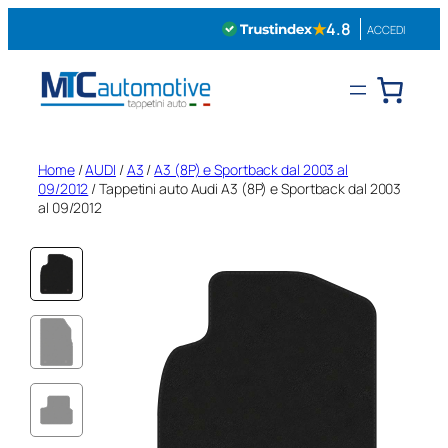
Vai
★
4.8
ACCEDI
al
contenuto
Home
/
AUDI
/
A3
/
A3 (8P) e Sportback dal 2003 al
09/2012
/ Tappetini auto Audi A3 (8P) e Sportback dal 2003
al 09/2012