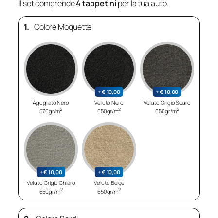
Il set comprende
4 tappetini
per la tua auto.
1.
Colore Moquette
+
€
10,00
+
€
10,00
Agugliato Nero
Velluto Nero
Velluto Grigio Scuro
2
2
2
570gr/m
650gr/m
650gr/m
+
€
10,00
+
€
10,00
Velluto Grigio Chiaro
Velluto Beige
2
2
650gr/m
650gr/m