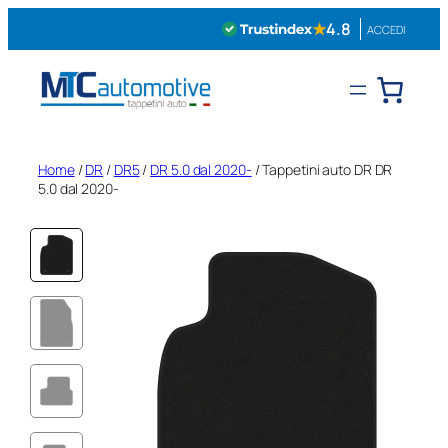
Vai
★
4.8
ACCEDI
al
contenuto
Home
/
DR
/
DR5
/
DR 5.0 dal 2020-
/ Tappetini auto DR DR
5.0 dal 2020-