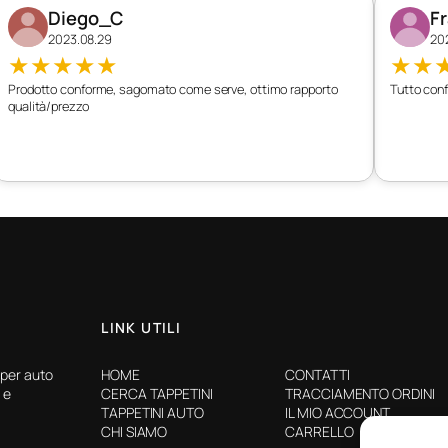
Diego_C
F
2023.08.29
20
★
★
★
★
★
★
★
Prodotto conforme, sagomato come serve, ottimo rapporto
Tutto conf
qualità/prezzo
LINK UTILI
 per auto
HOME
CONTATTI
 e
CERCA TAPPETINI
TRACCIAMENTO ORDINI
TAPPETINI AUTO
IL MIO ACCOUNT
CHI SIAMO
CARRELLO