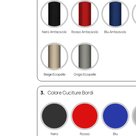
Nero Antiscivolo
Rosso Antiscivolo
Blu Antiscivolo
Beige Ecopelle
Grigio Ecopelle
3.
Colore Cuciture Bordi
Nero
Rosso
Blu