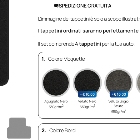
🚚
SPEDIZIONE GRATUITA
L’immagine dei tappetini è solo a scopo illustrati
I tappetini ordinati saranno perfettamente co
Il set comprende
4 tappetini
per la tua auto.
1.
Colore Moquette
+
€
10,00
+
€
10,00
Agugliato Nero
Velluto Nero
Velluto Grigio
2
2
Scuro
570gr/m
650gr/m
2
650gr/m
2.
Colore Bordi