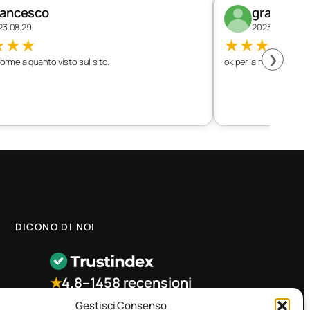
rancesco
graziano
23.08.29
2023.08.26
★
★
★
★
★
★
★
★
❯
orme a quanto visto sul sito.
ok per la mia vettura
DICONO DI NOI
★
4.8
–
1458 recensioni
Gestisci Consenso