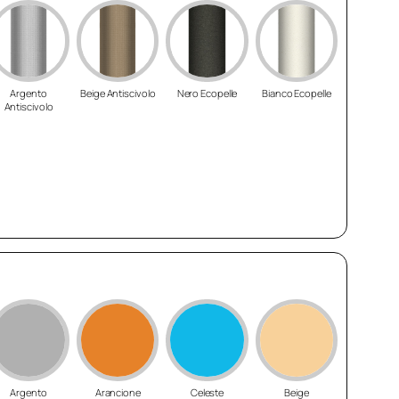
Argento
Beige Antiscivolo
Nero Ecopelle
Bianco Ecopelle
Antiscivolo
Argento
Arancione
Celeste
Beige