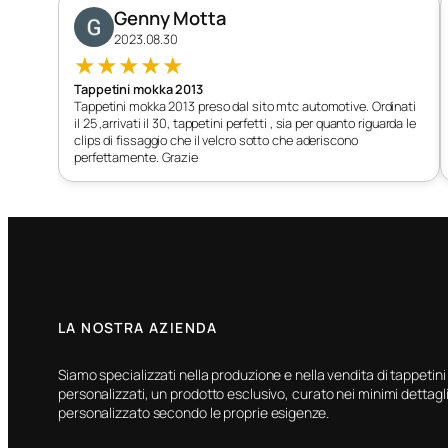
Genny Motta
2023.08.30
★
★
★
★
★
Tappetini mokka 2013
Tappetini mokka 2013 preso dal sito mtc automotive. Ordinati
il 25 ,arrivati il 30, tappetini perfetti , sia per quanto riguarda le
clips di fissaggio che il velcro sotto che aderiscono
perfettamente. Grazie
LA NOSTRA AZIENDA
Siamo specializzati nella produzione e nella vendita di tappetini
personalizzati, un prodotto esclusivo, curato nei minimi dettagli
personalizzato secondo le proprie esigenze.