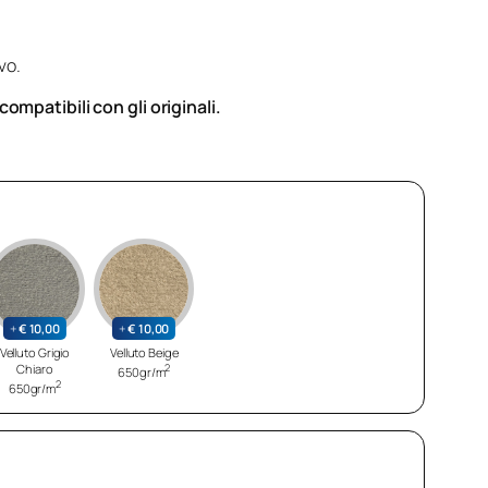
vo.
mpatibili con gli originali.
+
€
10,00
+
€
10,00
Velluto Grigio
Velluto Beige
Chiaro
2
650gr/m
2
650gr/m