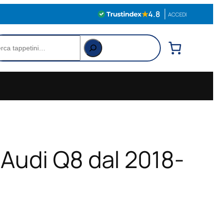
★
4.8
ACCEDI
rca
 Audi Q8 dal 2018-