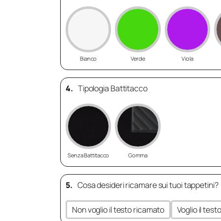
Bianco
Verde
Viola
4.
Tipologia Battitacco
Senza Battitacco
Gomma
5.
Cosa desideri ricamare sui tuoi tappetini?
Non voglio il testo ricamato
Voglio il tes