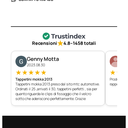
★
Recensioni
4.8
–
1458 totali
Genny Motta
Di
2023.08.30
202
★
★
★
★
★
★
★
Tappetini mokka 2013
Prodotto c
Tappetini mokka 2013 preso dal sito mtc automotive.
rapporto qu
Ordinati il 25 ,arrivati il 30, tappetini perfetti , sia per
quanto riguarda le clips di fissaggio che il velcro
sotto che aderiscono perfettamente. Grazie