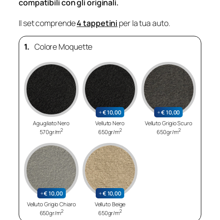
compatibili con gli originali.
Il set comprende
4 tappetini
per la tua auto.
1.
Colore Moquette
+
€
10,00
+
€
10,00
Agugliato Nero
Velluto Nero
Velluto Grigio Scuro
2
2
2
570gr/m
650gr/m
650gr/m
+
€
10,00
+
€
10,00
Velluto Grigio Chiaro
Velluto Beige
2
2
650gr/m
650gr/m