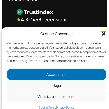
★
4.8
–
1458 recensioni
CONTATTO RAPIDO
Gestisci Consenso
Per fornire le migliori esperienze, utilizziamo tecnologie come i cookie per
memorizzare e/o accedere alle informazioni del dispositivo. Il consenso a
Facebook
queste tecnologie ci permetterà di elaborare dati come il comportamento di
navigazione o ID unici su questo sito. Non acconsentire o ritirare il consenso
può influire negativamente su alcune caratteristiche e funzioni.
Accetta tutto
©2025 MTC Automotive s.r.l. . Tutti i diritti riservati. – P.I.
Nega
02571850698
Visualizza le preferenze
PRIVACY POLICY
•
COOKIE POLICY
Cookie Policy
Privacy Policy