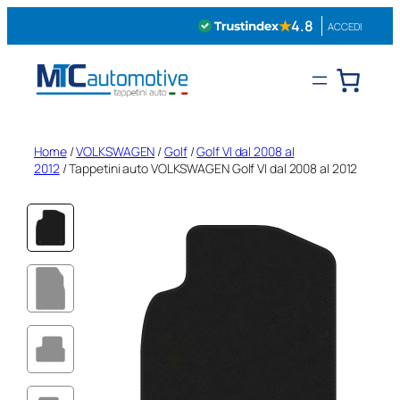
Vai
★
4.8
ACCEDI
al
contenuto
Home
/
VOLKSWAGEN
/
Golf
/
Golf VI dal 2008 al
2012
/ Tappetini auto VOLKSWAGEN Golf VI dal 2008 al 2012