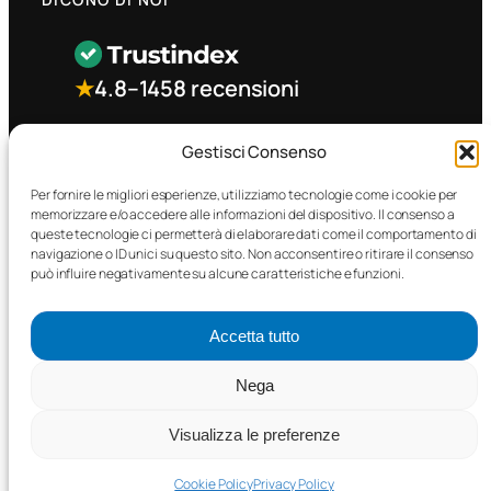
★
4.8
–
1458 recensioni
CONTATTO RAPIDO
Gestisci Consenso
Per fornire le migliori esperienze, utilizziamo tecnologie come i cookie per
memorizzare e/o accedere alle informazioni del dispositivo. Il consenso a
Facebook
queste tecnologie ci permetterà di elaborare dati come il comportamento di
navigazione o ID unici su questo sito. Non acconsentire o ritirare il consenso
può influire negativamente su alcune caratteristiche e funzioni.
Accetta tutto
©2025 MTC Automotive s.r.l. . Tutti i diritti riservati. – P.I.
Nega
02571850698
Visualizza le preferenze
PRIVACY POLICY
•
COOKIE POLICY
Cookie Policy
Privacy Policy