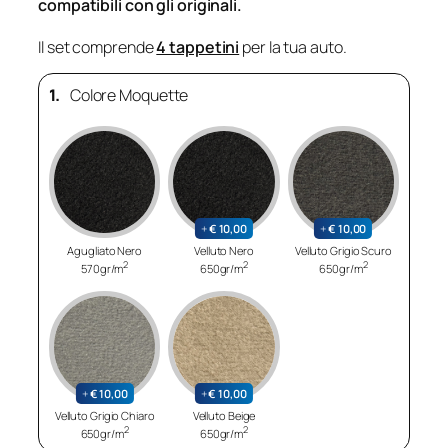
compatibili con gli originali.
Il set comprende
4 tappetini
per la tua auto.
1.
Colore Moquette
+
€
10,00
+
€
10,00
Agugliato Nero
Velluto Nero
Velluto Grigio Scuro
2
2
2
570gr/m
650gr/m
650gr/m
+
€
10,00
+
€
10,00
Velluto Grigio Chiaro
Velluto Beige
2
2
650gr/m
650gr/m