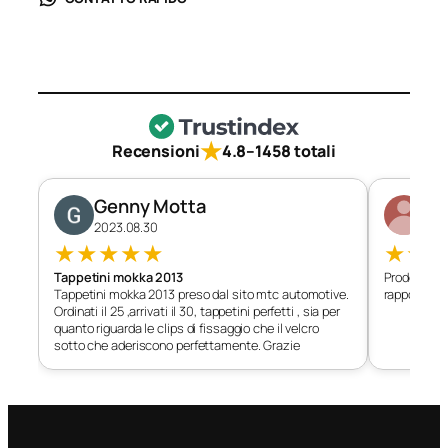
★
Recensioni
4.8
–
1458 totali
Genny Motta
Di
2023.08.30
202
★
★
★
★
★
★
★
Tappetini mokka 2013
Prodotto c
Tappetini mokka 2013 preso dal sito mtc automotive.
rapporto qu
Ordinati il 25 ,arrivati il 30, tappetini perfetti , sia per
quanto riguarda le clips di fissaggio che il velcro
sotto che aderiscono perfettamente. Grazie