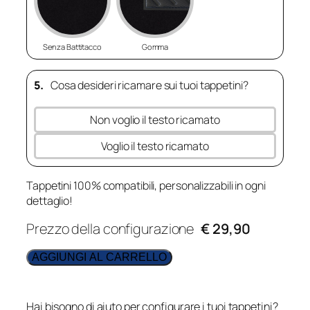
Senza Battitacco
Gomma
5.
Cosa desideri ricamare sui tuoi tappetini?
Non voglio il testo ricamato
Voglio il testo ricamato
Tappetini 100% compatibili, personalizzabili in ogni
dettaglio!
Prezzo della configurazione
€ 29,90
AGGIUNGI AL CARRELLO
Hai bisogno di aiuto per configurare i tuoi tappetini?