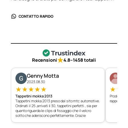
CONTATTO RAPIDO
★
Recensioni
4.8
–
1458 totali
Genny Motta
Di
2023.08.30
202
★
★
★
★
★
★
★
Tappetini mokka 2013
Prodotto c
Tappetini mokka 2013 preso dal sito mtc automotive.
rapporto qu
Ordinati il 25 ,arrivati il 30, tappetini perfetti , sia per
quanto riguarda le clips di fissaggio che il velcro
sotto che aderiscono perfettamente. Grazie