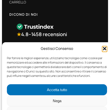
CARRELLO
DICONO DI NOI
★
4.8
–
1458 recensioni
CONTATTO RAPIDO
Gestisci Consenso
Per fornire le migliori esperienze, utilizziamo tecnologie come i cookie per
memorizzare e/o accedere alle informazioni del dispositivo. Il consenso a
Facebook
queste tecnologie ci permetterà di elaborare dati come il comportamento di
navigazione o ID unici su questo sito. Non acconsentire o ritirare il consenso
può influire negativamente su alcune caratteristiche e funzioni.
Accetta tutto
©2025 MTC Automotive s.r.l. . Tutti i diritti riservati. – P.I.
Nega
02571850698