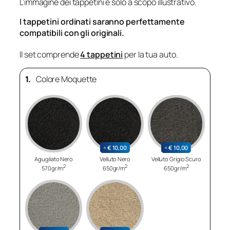
L’immagine dei tappetini è solo a scopo illustrativo.
I tappetini ordinati saranno perfettamente
compatibili con gli originali.
Il set comprende
4 tappetini
per la tua auto.
1.
Colore Moquette
+
€
10,00
+
€
10,00
Agugliato Nero
Velluto Nero
Velluto Grigio Scuro
2
2
2
570gr/m
650gr/m
650gr/m