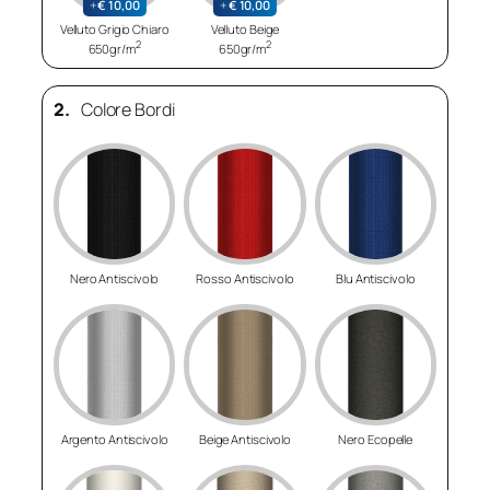
+
€
10,00
+
€
10,00
Velluto Grigio Chiaro
Velluto Beige
2
2
650gr/m
650gr/m
2.
Colore Bordi
Nero Antiscivolo
Rosso Antiscivolo
Blu Antiscivolo
Argento Antiscivolo
Beige Antiscivolo
Nero Ecopelle