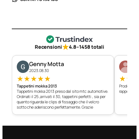
★
Recensioni
4.8
–
1458 totali
Genny Motta
Di
2023.08.30
202
★
★
★
★
★
★
★
Tappetini mokka 2013
Prodotto c
Tappetini mokka 2013 preso dal sito mtc automotive.
rapporto qu
Ordinati il 25 ,arrivati il 30, tappetini perfetti , sia per
quanto riguarda le clips di fissaggio che il velcro
sotto che aderiscono perfettamente. Grazie