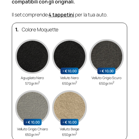
compatibili con gli originali.
Il set comprende
4 tappetini
per la tua auto.
1.
Colore Moquette
+
€
10,00
+
€
10,00
Agugliato Nero
Velluto Nero
Velluto Grigio Scuro
2
2
2
570gr/m
650gr/m
650gr/m
+
€
10,00
+
€
10,00
Velluto Grigio Chiaro
Velluto Beige
2
2
650gr/m
650gr/m