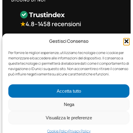
★
4.8
–
1458 recensioni
CONTATTO RAPIDO
Gestisci Consenso
Per fornire le migliori esperienze, utilizziamo tecnologie come i cookie per
memorizzare e/o accedere alle informazioni del dispositivo. Il consenso a
Facebook
queste tecnologie ci permetterà di elaborare dati come il comportamento di
navigazione o ID unici su questo sito. Non acconsentire o ritirare il consenso
può influire negativamente su alcune caratteristiche e funzioni.
Accetta tutto
©2025 MTC Automotive s.r.l. . Tutti i diritti riservati. – P.I.
Nega
02571850698
Visualizza le preferenze
PRIVACY POLICY
•
COOKIE POLICY
Cookie Policy
Privacy Policy