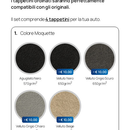
I tappetini ordinati saranno perfettamente
compatibili con gli originali.
Il set comprende
4 tappetini
per la tua auto.
1.
Colore Moquette
+
€
10,00
+
€
10,00
Agugliato Nero
Velluto Nero
Velluto Grigio Scuro
2
2
2
570gr/m
650gr/m
650gr/m
+
€
10,00
+
€
10,00
Velluto Grigio Chiaro
Velluto Beige