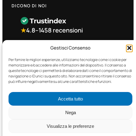
DICONO DI NOI
★
4.8
–
1458 recensioni
CONTATTO RAPIDO
Gestisci Consenso
Per fornire le migliori esperienze, utilizziamo tecnologie come i cookie per
memorizzare e/o accedere alle informazioni del dispositivo. Il consenso a
Facebook
queste tecnologie ci permetterà di elaborare dati come il comportamento di
navigazione o ID unici su questo sito. Non acconsentire o ritirare il consenso
può influire negativamente su alcune caratteristiche e funzioni.
Accetta tutto
©2025 MTC Automotive s.r.l. . Tutti i diritti riservati. – P.I.
Nega
02571850698
Visualizza le preferenze
PRIVACY POLICY
•
COOKIE POLICY