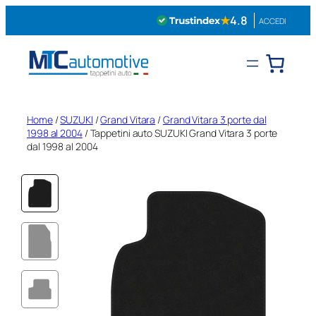
Vai
★
4.8
ACCEDI
al
contenuto
Home
/
SUZUKI
/
Grand Vitara
/
Grand Vitara 3 porte dal
1998 al 2004
/ Tappetini auto SUZUKI Grand Vitara 3 porte
dal 1998 al 2004