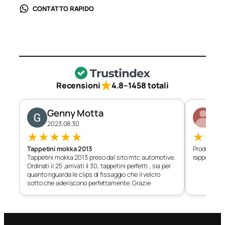
CONTATTO RAPIDO
★
Recensioni
4.8
–
1458 totali
Genny Motta
Di
2023.08.30
202
★
★
★
★
★
★
★
Tappetini mokka 2013
Prodotto c
Tappetini mokka 2013 preso dal sito mtc automotive.
rapporto qu
Ordinati il 25 ,arrivati il 30, tappetini perfetti , sia per
quanto riguarda le clips di fissaggio che il velcro
sotto che aderiscono perfettamente. Grazie