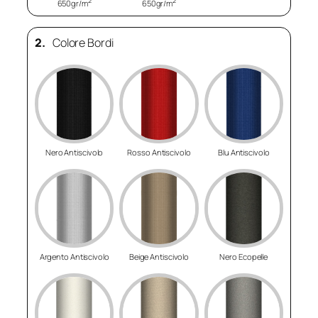
2
2
650gr/m
650gr/m
2.
Colore Bordi
Nero Antiscivolo
Rosso Antiscivolo
Blu Antiscivolo
Argento Antiscivolo
Beige Antiscivolo
Nero Ecopelle