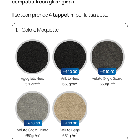
compatibili con gli originali.
Il set comprende
4 tappetini
per la tua auto.
1.
Colore Moquette
+
€
10,00
+
€
10,00
Agugliato Nero
Velluto Nero
Velluto Grigio Scuro
2
2
2
570gr/m
650gr/m
650gr/m
+
€
10,00
+
€
10,00
Velluto Grigio Chiaro
Velluto Beige
2
2
650gr/m
650gr/m