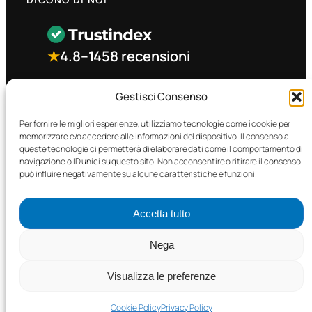
★
4.8
–
1458 recensioni
CONTATTO RAPIDO
Gestisci Consenso
Per fornire le migliori esperienze, utilizziamo tecnologie come i cookie per
memorizzare e/o accedere alle informazioni del dispositivo. Il consenso a
Facebook
queste tecnologie ci permetterà di elaborare dati come il comportamento di
navigazione o ID unici su questo sito. Non acconsentire o ritirare il consenso
può influire negativamente su alcune caratteristiche e funzioni.
Accetta tutto
©2025 MTC Automotive s.r.l. . Tutti i diritti riservati. – P.I.
Nega
02571850698
Visualizza le preferenze
PRIVACY POLICY
•
COOKIE POLICY
Cookie Policy
Privacy Policy