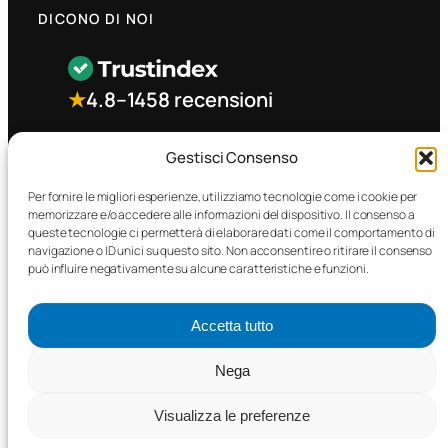
DICONO DI NOI
★
4.8
–
1458 recensioni
CONTATTO RAPIDO
Gestisci Consenso
Per fornire le migliori esperienze, utilizziamo tecnologie come i cookie per
memorizzare e/o accedere alle informazioni del dispositivo. Il consenso a
Facebook
queste tecnologie ci permetterà di elaborare dati come il comportamento di
navigazione o ID unici su questo sito. Non acconsentire o ritirare il consenso
può influire negativamente su alcune caratteristiche e funzioni.
Accetta tutto
©2025 MTC Automotive s.r.l. . Tutti i diritti riservati. – P.I.
Nega
02571850698
Visualizza le preferenze
PRIVACY POLICY
•
COOKIE POLICY