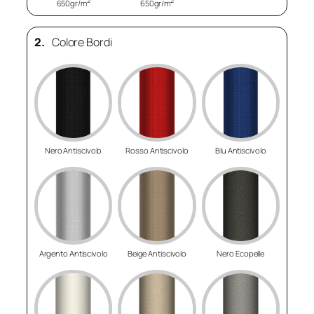
2
2
650gr/m
650gr/m
2.
Colore Bordi
Nero Antiscivolo
Rosso Antiscivolo
Blu Antiscivolo
Argento Antiscivolo
Beige Antiscivolo
Nero Ecopelle