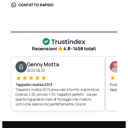
CONTATTO RAPIDO
★
Recensioni
4.8
–
1458 totali
Genny Motta
Di
2023.08.30
202
★
★
★
★
★
★
★
Tappetini mokka 2013
Prodotto c
Tappetini mokka 2013 preso dal sito mtc automotive.
rapporto qu
Ordinati il 25 ,arrivati il 30, tappetini perfetti , sia per
quanto riguarda le clips di fissaggio che il velcro
sotto che aderiscono perfettamente. Grazie