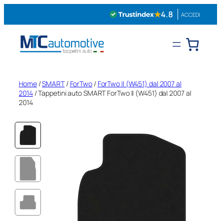
Vai
★
4.8
ACCEDI
al
contenuto
Home
/
SMART
/
ForTwo
/
ForTwo II (W451) dal 2007 al
2014
/ Tappetini auto SMART ForTwo II (W451) dal 2007 al
2014