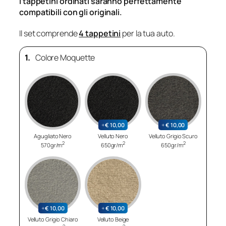
I tappetini ordinati saranno perfettamente
compatibili con gli originali.
Il set comprende
4 tappetini
per la tua auto.
1.
Colore Moquette
+
€
10,00
+
€
10,00
Agugliato Nero
Velluto Nero
Velluto Grigio Scuro
2
2
2
570gr/m
650gr/m
650gr/m
+
€
10,00
+
€
10,00
Velluto Grigio Chiaro
Velluto Beige