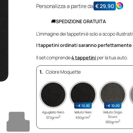
Personalizza a partire da
€
29,90
🚚
SPEDIZIONE GRATUITA
L’immagine dei tappetini è solo a scopo illustrati
I tappetini ordinati saranno perfettamente co
Il set comprende
4 tappetini
per la tua auto.
1.
Colore Moquette
+
€
10,00
+
€
10,00
Agugliato Nero
Velluto Nero
Velluto Grigio
2
2
Scuro
570gr/m
650gr/m
2
650gr/m