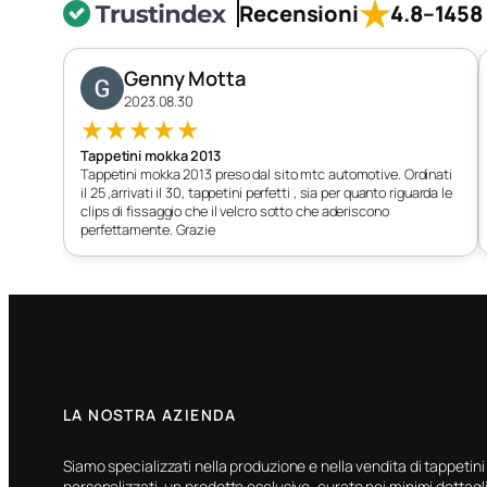
★
Recensioni
4.8
–
1458 
Genny Motta
2023.08.30
★
★
★
★
★
Tappetini mokka 2013
Tappetini mokka 2013 preso dal sito mtc automotive. Ordinati
il 25 ,arrivati il 30, tappetini perfetti , sia per quanto riguarda le
clips di fissaggio che il velcro sotto che aderiscono
perfettamente. Grazie
LA NOSTRA AZIENDA
Siamo specializzati nella produzione e nella vendita di tappetini
personalizzati, un prodotto esclusivo, curato nei minimi dettagli