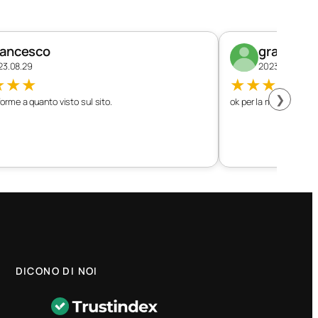
rancesco
graziano
23.08.29
2023.08.26
★
★
★
★
★
★
★
★
❯
orme a quanto visto sul sito.
ok per la mia vettura
DICONO DI NOI