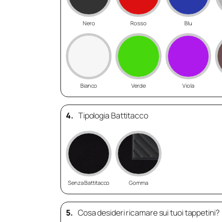
Nero
Rosso
Blu
Bianco
Verde
Viola
4.
Tipologia Battitacco
Senza Battitacco
Gomma
5.
Cosa desideri ricamare sui tuoi tappetini?