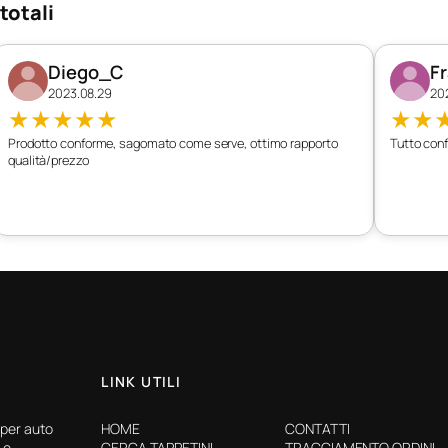
totali
Diego_C
F
2023.08.29
20
★
★
★
★
★
★
★
Prodotto conforme, sagomato come serve, ottimo rapporto
Tutto conf
qualità/prezzo
LINK UTILI
 per auto
HOME
CONTATTI
 e
CERCA TAPPETINI
TRACCIAMENTO ORDINI