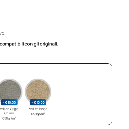
vo.
mpatibili con gli originali.
+
€
10,00
+
€
10,00
Velluto Grigio
Velluto Beige
Chiaro
2
650gr/m
2
650gr/m