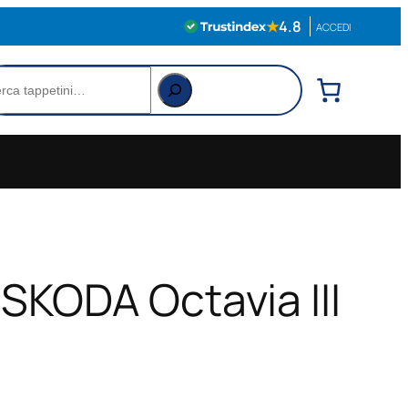
★
4.8
ACCEDI
rca
 SKODA Octavia III