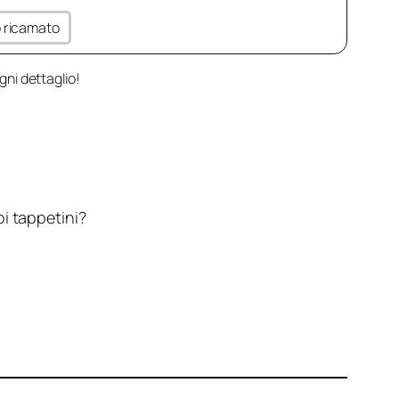
to ricamato
gni dettaglio!
oi tappetini?