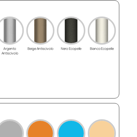
Argento
Beige Antiscivolo
Nero Ecopelle
Bianco Ecopelle
Antiscivolo