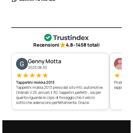
★
Recensioni
4.8
–
1458 totali
Genny Motta
Di
2023.08.30
202
★
★
★
★
★
★
★
Tappetini mokka 2013
Prodotto c
Tappetini mokka 2013 preso dal sito mtc automotive.
rapporto qu
Ordinati il 25 ,arrivati il 30, tappetini perfetti , sia per
quanto riguarda le clips di fissaggio che il velcro
sotto che aderiscono perfettamente. Grazie