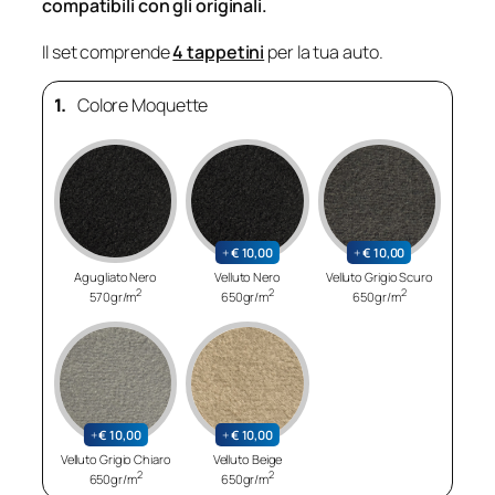
compatibili con gli originali.
Il set comprende
4 tappetini
per la tua auto.
1.
Colore Moquette
+
€
10,00
+
€
10,00
Agugliato Nero
Velluto Nero
Velluto Grigio Scuro
2
2
2
570gr/m
650gr/m
650gr/m
+
€
10,00
+
€
10,00
Velluto Grigio Chiaro
Velluto Beige
2
2
650gr/m
650gr/m