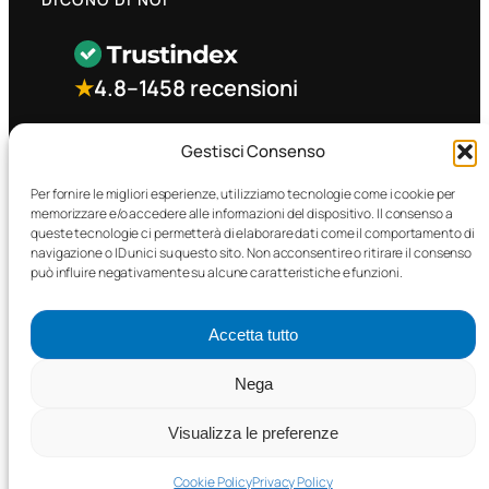
★
4.8
–
1458 recensioni
CONTATTO RAPIDO
Gestisci Consenso
Per fornire le migliori esperienze, utilizziamo tecnologie come i cookie per
memorizzare e/o accedere alle informazioni del dispositivo. Il consenso a
Facebook
queste tecnologie ci permetterà di elaborare dati come il comportamento di
navigazione o ID unici su questo sito. Non acconsentire o ritirare il consenso
può influire negativamente su alcune caratteristiche e funzioni.
Accetta tutto
©2025 MTC Automotive s.r.l. . Tutti i diritti riservati. – P.I.
Nega
02571850698
Visualizza le preferenze
PRIVACY POLICY
•
COOKIE POLICY
Cookie Policy
Privacy Policy