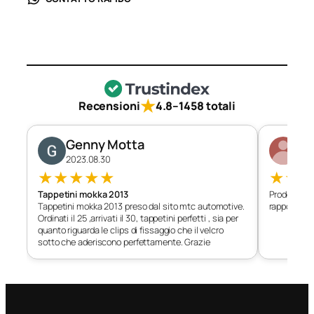
★
Recensioni
4.8
–
1458 totali
Genny Motta
Di
2023.08.30
202
★
★
★
★
★
★
★
Tappetini mokka 2013
Prodotto c
Tappetini mokka 2013 preso dal sito mtc automotive.
rapporto qu
Ordinati il 25 ,arrivati il 30, tappetini perfetti , sia per
quanto riguarda le clips di fissaggio che il velcro
sotto che aderiscono perfettamente. Grazie