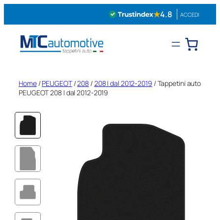
Vai
★
4.8
ACCEDI
al
contenuto
Home
/
PEUGEOT
/
208
/
208 I dal 2012-2019
/ Tappetini auto
PEUGEOT 208 I dal 2012-2019