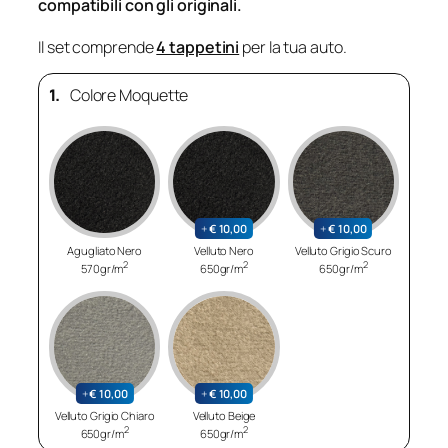
compatibili con gli originali.
Il set comprende
4 tappetini
per la tua auto.
1.
Colore Moquette
+
€
10,00
+
€
10,00
Agugliato Nero
Velluto Nero
Velluto Grigio Scuro
2
2
2
570gr/m
650gr/m
650gr/m
+
€
10,00
+
€
10,00
Velluto Grigio Chiaro
Velluto Beige
2
2
650gr/m
650gr/m