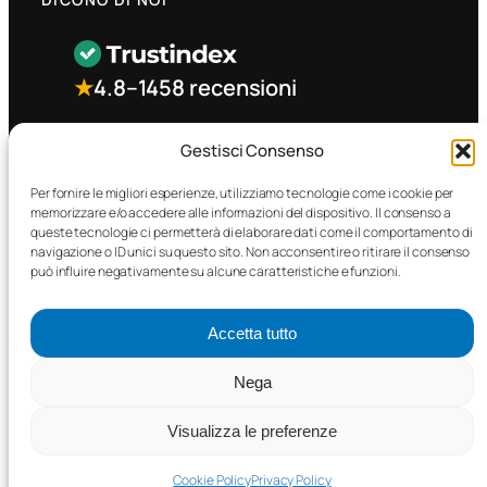
★
4.8
–
1458 recensioni
CONTATTO RAPIDO
Gestisci Consenso
Per fornire le migliori esperienze, utilizziamo tecnologie come i cookie per
memorizzare e/o accedere alle informazioni del dispositivo. Il consenso a
Facebook
queste tecnologie ci permetterà di elaborare dati come il comportamento di
navigazione o ID unici su questo sito. Non acconsentire o ritirare il consenso
può influire negativamente su alcune caratteristiche e funzioni.
Accetta tutto
©2025 MTC Automotive s.r.l. . Tutti i diritti riservati. – P.I.
Nega
02571850698
Visualizza le preferenze
PRIVACY POLICY
•
COOKIE POLICY
Cookie Policy
Privacy Policy