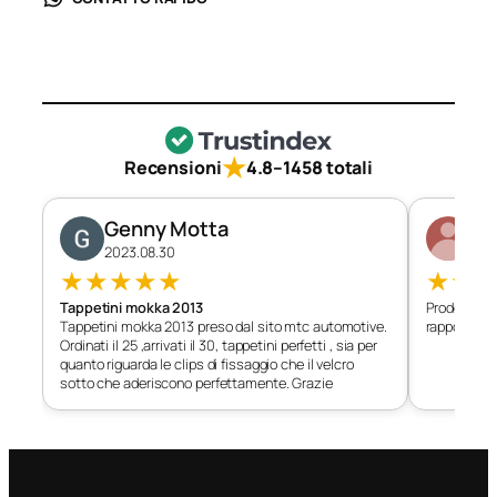
★
Recensioni
4.8
–
1458 totali
Genny Motta
Di
2023.08.30
202
★
★
★
★
★
★
★
Tappetini mokka 2013
Prodotto c
Tappetini mokka 2013 preso dal sito mtc automotive.
rapporto qu
Ordinati il 25 ,arrivati il 30, tappetini perfetti , sia per
quanto riguarda le clips di fissaggio che il velcro
sotto che aderiscono perfettamente. Grazie