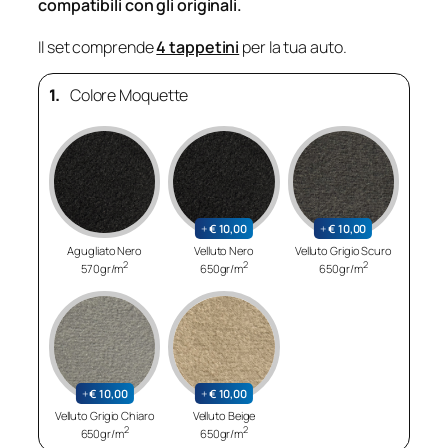
compatibili con gli originali.
Il set comprende
4 tappetini
per la tua auto.
1.
Colore Moquette
+
€
10,00
+
€
10,00
Agugliato Nero
Velluto Nero
Velluto Grigio Scuro
2
2
2
570gr/m
650gr/m
650gr/m
+
€
10,00
+
€
10,00
Velluto Grigio Chiaro
Velluto Beige
2
2
650gr/m
650gr/m