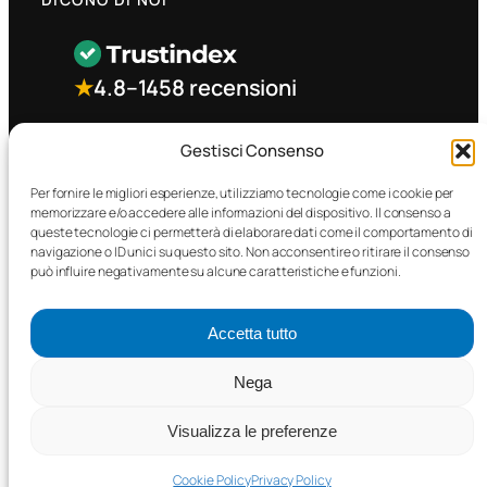
★
4.8
–
1458 recensioni
CONTATTO RAPIDO
Gestisci Consenso
Per fornire le migliori esperienze, utilizziamo tecnologie come i cookie per
memorizzare e/o accedere alle informazioni del dispositivo. Il consenso a
Facebook
queste tecnologie ci permetterà di elaborare dati come il comportamento di
navigazione o ID unici su questo sito. Non acconsentire o ritirare il consenso
può influire negativamente su alcune caratteristiche e funzioni.
Accetta tutto
©2025 MTC Automotive s.r.l. . Tutti i diritti riservati. – P.I.
Nega
02571850698
Visualizza le preferenze
PRIVACY POLICY
•
COOKIE POLICY
Cookie Policy
Privacy Policy