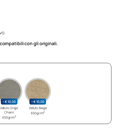
vo.
mpatibili con gli originali.
+
€
10,00
+
€
10,00
Velluto Grigio
Velluto Beige
Chiaro
2
650gr/m
2
650gr/m