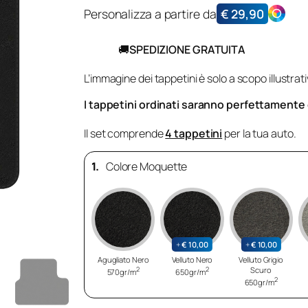
Personalizza a partire da
€
29,90
🚚
SPEDIZIONE GRATUITA
L’immagine dei tappetini è solo a scopo illustrati
I tappetini ordinati saranno perfettamente co
Il set comprende
4 tappetini
per la tua auto.
1.
Colore Moquette
+
€
10,00
+
€
10,00
Agugliato Nero
Velluto Nero
Velluto Grigio
2
2
Scuro
570gr/m
650gr/m
2
650gr/m