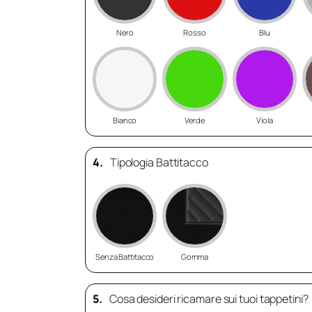
Nero
Rosso
Blu
Bianco
Verde
Viola
4.
Tipologia Battitacco
Senza Battitacco
Gomma
5.
Cosa desideri ricamare sui tuoi tappetini?