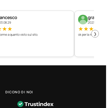
rancesco
graziano
23.08.29
2023.08.26
★
★
★
★
★
★
★
★
❯
orme a quanto visto sul sito.
ok per la mia vettura
DICONO DI NOI