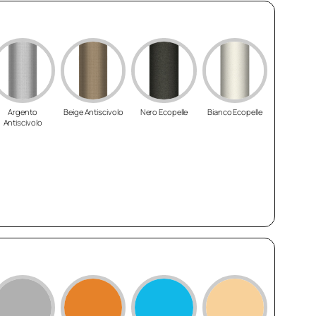
Argento
Beige Antiscivolo
Nero Ecopelle
Bianco Ecopelle
Antiscivolo