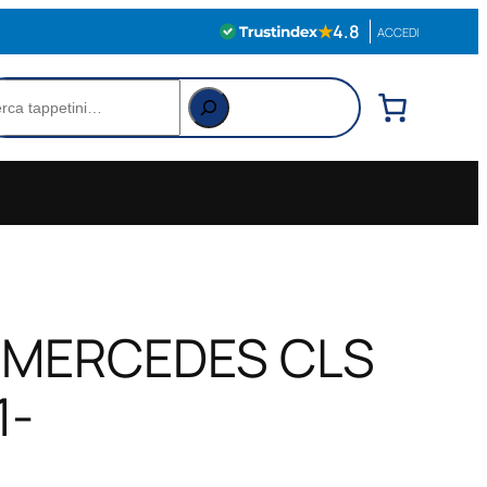
★
4.8
ACCEDI
rca
o MERCEDES CLS
1-