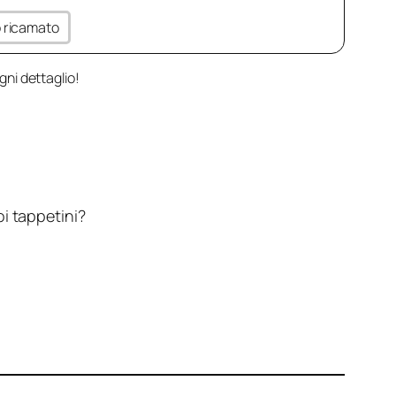
to ricamato
gni dettaglio!
oi tappetini?