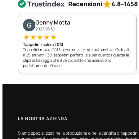
★
Recensioni
4.8
–
1458 
Genny Motta
2023.08.30
★
★
★
★
★
Tappetini mokka 2013
Tappetini mokka 2013 preso dal sito mtc automotive. Ordinati
il 25 ,arrivati il 30, tappetini perfetti , sia per quanto riguarda le
clips di fissaggio che il velcro sotto che aderiscono
perfettamente. Grazie
LA NOSTRA AZIENDA
Siamo specializzati nella produzione e nella vendita di tappetini
personalizzati, un prodotto esclusivo, curato nei minimi dettagli