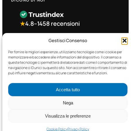
★
4.8
–
1458 recensioni
CONTATTO RAPIDO
Gestisci Consenso
Per fornire le migliori esperienze, utilizziamo tecnologie come i cookie per
memorizzare e/o accedere alle informazioni del dispositivo. Il consenso a
Facebook
queste tecnologie ci permetterà di elaborare dati come il comportamento di
navigazione o ID unici su questo sito. Non acconsentire o ritirare il consenso
può influire negativamente su alcune caratteristiche e funzioni.
Accetta tutto
©2025 MTC Automotive s.r.l. . Tutti i diritti riservati. – P.I.
Nega
02571850698
Visualizza le preferenze
PRIVACY POLICY
•
COOKIE POLICY
Cookie Policy
Privacy Policy