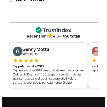
★
Recensioni
4.8
–
1458 totali
Genny Motta
Di
2023.08.30
202
★
★
★
★
★
★
★
Tappetini mokka 2013
Prodotto c
Tappetini mokka 2013 preso dal sito mtc automotive.
rapporto qu
Ordinati il 25 ,arrivati il 30, tappetini perfetti , sia per
quanto riguarda le clips di fissaggio che il velcro
sotto che aderiscono perfettamente. Grazie