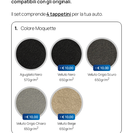
compatibili con gli originali.
Il set comprende
4 tappetini
per la tua auto.
1.
Colore Moquette
+
€
10,00
+
€
10,00
Agugliato Nero
Velluto Nero
Velluto Grigio Scuro
2
2
2
570gr/m
650gr/m
650gr/m
+
€
10,00
+
€
10,00
Velluto Grigio Chiaro
Velluto Beige
2
2
650gr/m
650gr/m