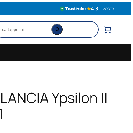
★
4.8
ACCEDI
rca
LANCIA Ypsilon II
1