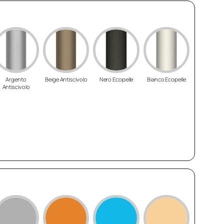
Argento
Beige Antiscivolo
Nero Ecopelle
Bianco Ecopelle
Antiscivolo