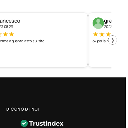
rancesco
graziano
23.08.29
2023.08.26
★
★
★
★
★
★
★
★
❯
orme a quanto visto sul sito.
ok per la mia vettura
DICONO DI NOI