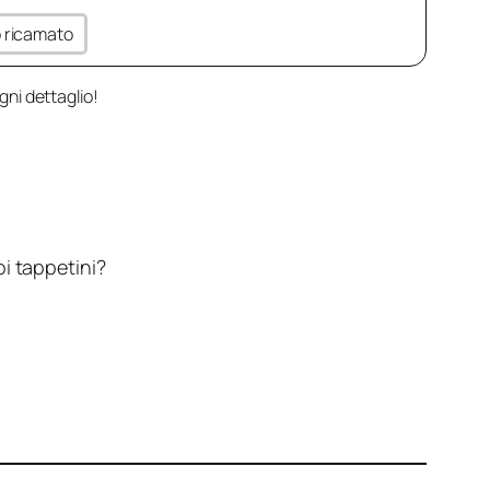
to ricamato
gni dettaglio!
oi tappetini?