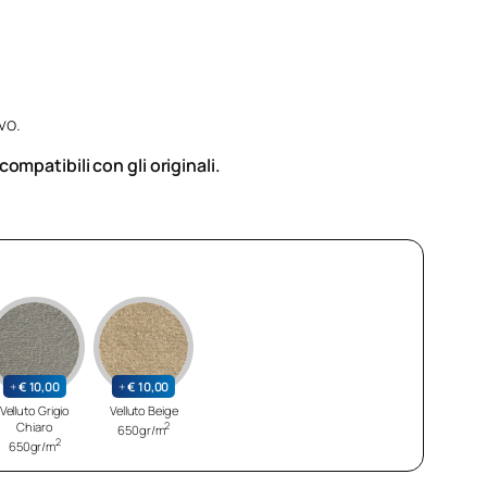
vo.
mpatibili con gli originali.
+
€
10,00
+
€
10,00
Velluto Grigio
Velluto Beige
Chiaro
2
650gr/m
2
650gr/m