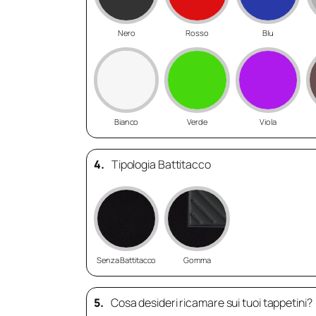
Nero
Rosso
Blu
Bianco
Verde
Viola
4.
Tipologia Battitacco
Senza Battitacco
Gomma
5.
Cosa desideri ricamare sui tuoi tappetini?