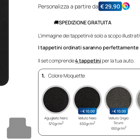
Personalizza a partire da
€
29,90
🚚
SPEDIZIONE GRATUITA
L’immagine dei tappetini è solo a scopo illustrati
I tappetini ordinati saranno perfettamente co
Il set comprende
4 tappetini
per la tua auto.
1.
Colore Moquette
+
€
10,00
+
€
10,00
Agugliato Nero
Velluto Nero
Velluto Grigio
2
2
Scuro
570gr/m
650gr/m
2
650gr/m