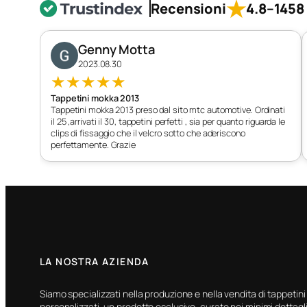
★
Recensioni
4.8
–
1458 
Genny Motta
2023.08.30
★
★
★
★
★
Tappetini mokka 2013
Tappetini mokka 2013 preso dal sito mtc automotive. Ordinati
il 25 ,arrivati il 30, tappetini perfetti , sia per quanto riguarda le
clips di fissaggio che il velcro sotto che aderiscono
perfettamente. Grazie
LA NOSTRA AZIENDA
Siamo specializzati nella produzione e nella vendita di tappetini
personalizzati, un prodotto esclusivo, curato nei minimi dettagli