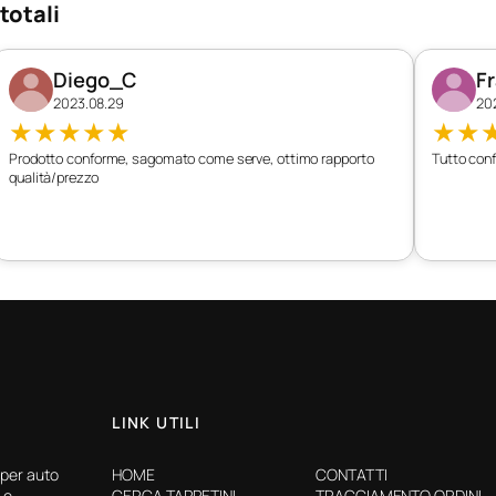
totali
Diego_C
F
2023.08.29
20
★
★
★
★
★
★
★
Prodotto conforme, sagomato come serve, ottimo rapporto
Tutto conf
qualità/prezzo
LINK UTILI
 per auto
HOME
CONTATTI
 e
CERCA TAPPETINI
TRACCIAMENTO ORDINI