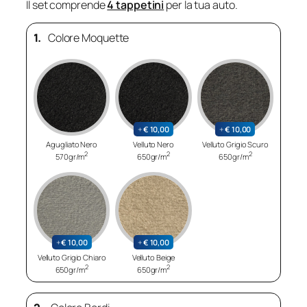
Il set comprende
4 tappetini
per la tua auto.
1.
Colore Moquette
+
€
10,00
+
€
10,00
Agugliato Nero
Velluto Nero
Velluto Grigio Scuro
2
2
2
570gr/m
650gr/m
650gr/m
+
€
10,00
+
€
10,00
Velluto Grigio Chiaro
Velluto Beige
2
2
650gr/m
650gr/m