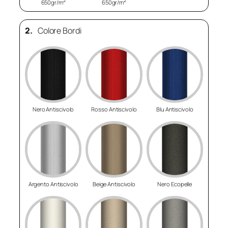
2
2
650gr/m
650gr/m
2.
Colore Bordi
Nero Antiscivolo
Rosso Antiscivolo
Blu Antiscivolo
Argento Antiscivolo
Beige Antiscivolo
Nero Ecopelle