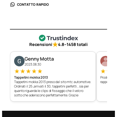
CONTATTO RAPIDO
★
Recensioni
4.8
–
1458 totali
Genny Motta
Di
2023.08.30
202
★
★
★
★
★
★
★
Tappetini mokka 2013
Prodotto c
Tappetini mokka 2013 preso dal sito mtc automotive.
rapporto qu
Ordinati il 25 ,arrivati il 30, tappetini perfetti , sia per
quanto riguarda le clips di fissaggio che il velcro
sotto che aderiscono perfettamente. Grazie