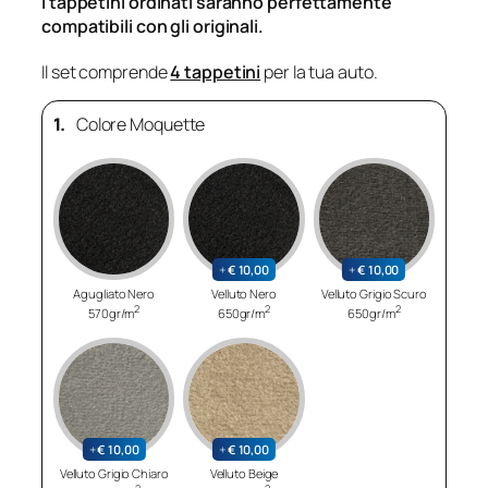
I tappetini ordinati saranno perfettamente
compatibili con gli originali.
Il set comprende
4 tappetini
per la tua auto.
1.
Colore Moquette
+
€
10,00
+
€
10,00
Agugliato Nero
Velluto Nero
Velluto Grigio Scuro
2
2
2
570gr/m
650gr/m
650gr/m
+
€
10,00
+
€
10,00
Velluto Grigio Chiaro
Velluto Beige