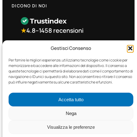
DICONO DI NOI
★
4.8
–
1458 recensioni
CONTATTO RAPIDO
Gestisci Consenso
Per fornire le migliori esperienze, utilizziamo tecnologie come i cookie per
memorizzare e/o accedere alle informazioni del dispositivo. Il consenso a
Facebook
queste tecnologie ci permetterà di elaborare dati come il comportamento di
navigazione o ID unici su questo sito. Non acconsentire o ritirare il consenso
può influire negativamente su alcune caratteristiche e funzioni.
Accetta tutto
©2025 MTC Automotive s.r.l. . Tutti i diritti riservati. – P.I.
Nega
02571850698
Visualizza le preferenze
PRIVACY POLICY
•
COOKIE POLICY