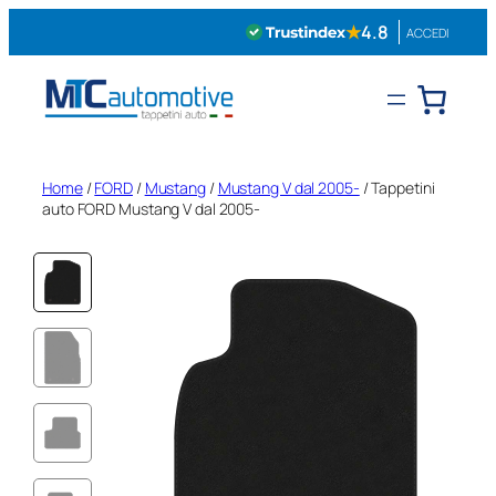
Vai
★
4.8
ACCEDI
al
contenuto
Home
/
FORD
/
Mustang
/
Mustang V dal 2005-
/ Tappetini
auto FORD Mustang V dal 2005-