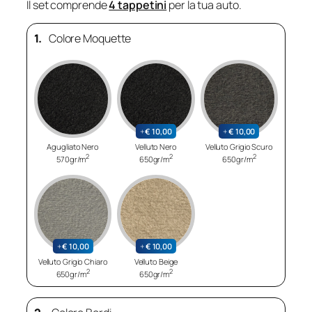
Il set comprende
4 tappetini
per la tua auto.
1.
Colore Moquette
+
€
10,00
+
€
10,00
Agugliato Nero
Velluto Nero
Velluto Grigio Scuro
2
2
2
570gr/m
650gr/m
650gr/m
+
€
10,00
+
€
10,00
Velluto Grigio Chiaro
Velluto Beige
2
2
650gr/m
650gr/m