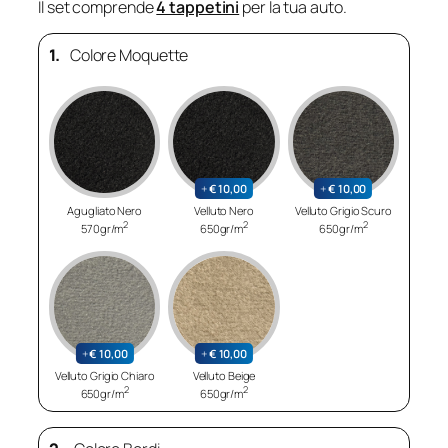
Il set comprende
4 tappetini
per la tua auto.
1.
Colore Moquette
+
€
10,00
+
€
10,00
Agugliato Nero
Velluto Nero
Velluto Grigio Scuro
2
2
2
570gr/m
650gr/m
650gr/m
+
€
10,00
+
€
10,00
Velluto Grigio Chiaro
Velluto Beige
2
2
650gr/m
650gr/m