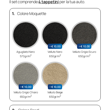
Il set comprende
4 tappetini
per la tua auto.
1.
Colore Moquette
+
€
10,00
+
€
10,00
Agugliato Nero
Velluto Nero
Velluto Grigio Scuro
2
2
2
570gr/m
650gr/m
650gr/m
+
€
10,00
+
€
10,00
Velluto Grigio Chiaro
Velluto Beige
2
2
650gr/m
650gr/m