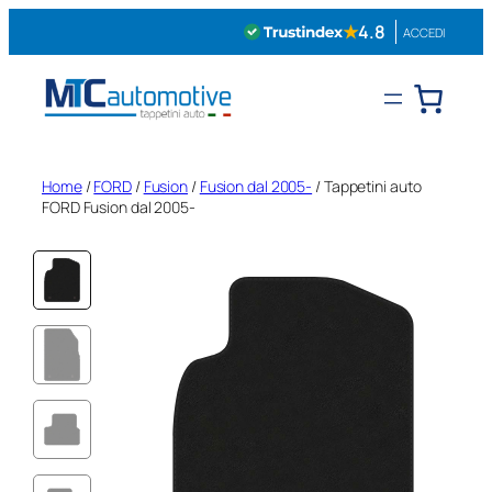
Vai
★
4.8
ACCEDI
al
contenuto
Home
/
FORD
/
Fusion
/
Fusion dal 2005-
/ Tappetini auto
FORD Fusion dal 2005-