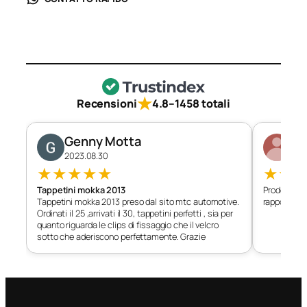
★
Recensioni
4.8
–
1458 totali
Genny Motta
Di
2023.08.30
202
★
★
★
★
★
★
★
Tappetini mokka 2013
Prodotto c
Tappetini mokka 2013 preso dal sito mtc automotive.
rapporto qu
Ordinati il 25 ,arrivati il 30, tappetini perfetti , sia per
quanto riguarda le clips di fissaggio che il velcro
sotto che aderiscono perfettamente. Grazie