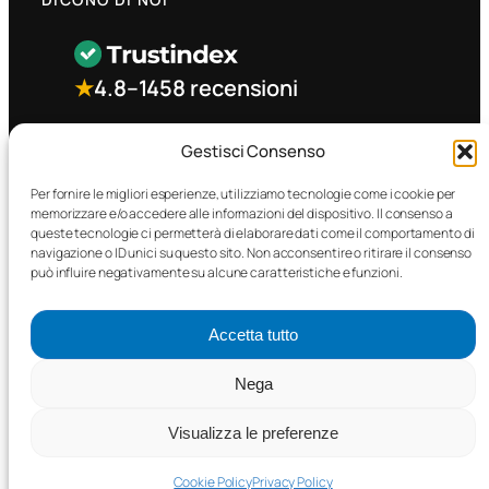
★
4.8
–
1458 recensioni
CONTATTO RAPIDO
Gestisci Consenso
Per fornire le migliori esperienze, utilizziamo tecnologie come i cookie per
memorizzare e/o accedere alle informazioni del dispositivo. Il consenso a
Facebook
queste tecnologie ci permetterà di elaborare dati come il comportamento di
navigazione o ID unici su questo sito. Non acconsentire o ritirare il consenso
può influire negativamente su alcune caratteristiche e funzioni.
Accetta tutto
©2025 MTC Automotive s.r.l. . Tutti i diritti riservati. – P.I.
Nega
02571850698
Visualizza le preferenze
PRIVACY POLICY
•
COOKIE POLICY
Cookie Policy
Privacy Policy