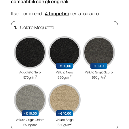
compatibili con gli originali.
Il set comprende
4 tappetini
per la tua auto.
1.
Colore Moquette
+
€
10,00
+
€
10,00
Agugliato Nero
Velluto Nero
Velluto Grigio Scuro
2
2
2
570gr/m
650gr/m
650gr/m
+
€
10,00
+
€
10,00
Velluto Grigio Chiaro
Velluto Beige
2
2
650gr/m
650gr/m