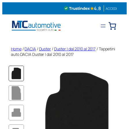
Vai
★
4.8
ACCEDI
al
contenuto
Home
/
DACIA
/
Duster
/
Duster I dal 2010 al 2017
/ Tappetini
auto DACIA Duster I dal 2010 al 2017