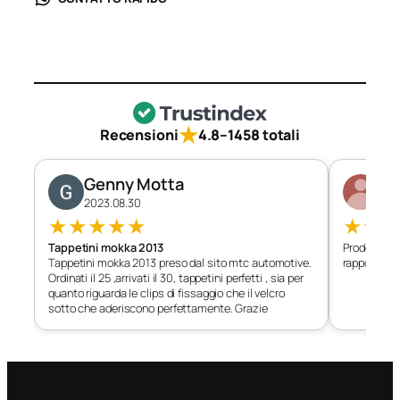
★
Recensioni
4.8
–
1458 totali
Genny Motta
Di
2023.08.30
202
★
★
★
★
★
★
★
Tappetini mokka 2013
Prodotto c
Tappetini mokka 2013 preso dal sito mtc automotive.
rapporto qu
Ordinati il 25 ,arrivati il 30, tappetini perfetti , sia per
quanto riguarda le clips di fissaggio che il velcro
sotto che aderiscono perfettamente. Grazie