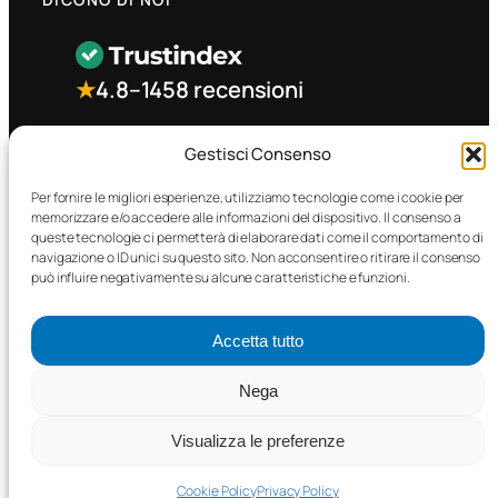
★
4.8
–
1458 recensioni
CONTATTO RAPIDO
Gestisci Consenso
Per fornire le migliori esperienze, utilizziamo tecnologie come i cookie per
memorizzare e/o accedere alle informazioni del dispositivo. Il consenso a
Facebook
queste tecnologie ci permetterà di elaborare dati come il comportamento di
navigazione o ID unici su questo sito. Non acconsentire o ritirare il consenso
può influire negativamente su alcune caratteristiche e funzioni.
Accetta tutto
©2025 MTC Automotive s.r.l. . Tutti i diritti riservati. – P.I.
Nega
02571850698
Visualizza le preferenze
PRIVACY POLICY
•
COOKIE POLICY
Cookie Policy
Privacy Policy