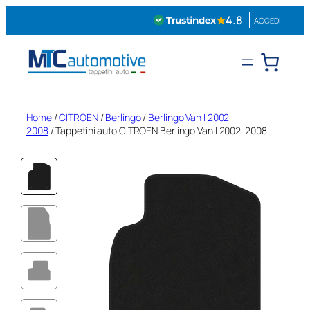
Vai
★
4.8
ACCEDI
al
contenuto
Home
/
CITROEN
/
Berlingo
/
Berlingo Van I 2002-
2008
/ Tappetini auto CITROEN Berlingo Van I 2002-2008