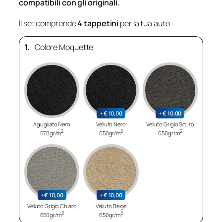
compatibili con gli originali.
Il set comprende
4 tappetini
per la tua auto.
1.
Colore Moquette
+
€
10,00
+
€
10,00
Agugliato Nero
Velluto Nero
Velluto Grigio Scuro
2
2
2
570gr/m
650gr/m
650gr/m
+
€
10,00
+
€
10,00
Velluto Grigio Chiaro
Velluto Beige
2
2
650gr/m
650gr/m