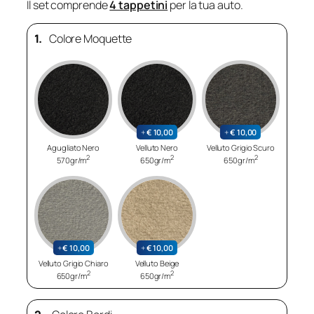
Il set comprende
4 tappetini
per la tua auto.
1.
Colore Moquette
+
€
10,00
+
€
10,00
Agugliato Nero
Velluto Nero
Velluto Grigio Scuro
2
2
2
570gr/m
650gr/m
650gr/m
+
€
10,00
+
€
10,00
Velluto Grigio Chiaro
Velluto Beige
2
2
650gr/m
650gr/m